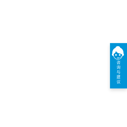
咨
询
与
建
议