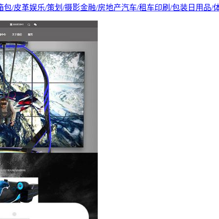
箱包/皮革
娱乐/策划/摄影
金融/房地产
汽车/租车
印刷/包装
日用品/