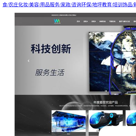
食/农庄
化妆/美容/用品
服务/家政/咨询
环保/地坪
教育/培训
饰品/