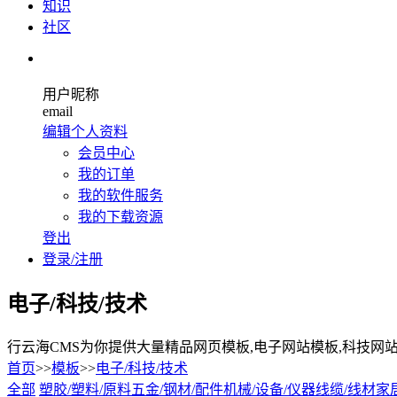
知识
社区
用户昵称
email
编辑个人资料
会员中心
我的订单
我的软件服务
我的下载资源
登出
登录/注册
电子/科技/技术
行云海CMS为你提供大量精品网页模板,电子网站模板,科技网
首页
>>
模板
>>
电子/科技/技术
全部
塑胶/塑料/原料
五金/钢材/配件
机械/设备/仪器
线缆/线材
家