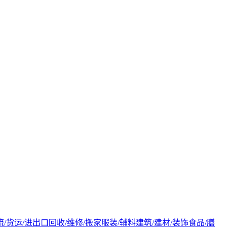
流/货运/进出口
回收/维修/搬家
服装/辅料
建筑/建材/装饰
食品/膳