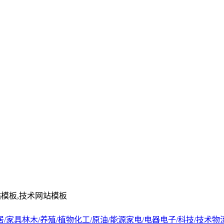
站模板,技术网站模板
居/家具
林木/养殖/植物
化工/原油/能源
家电/电器
电子/科技/技术
物