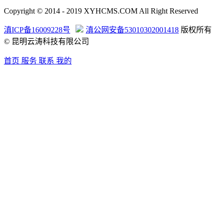
Copyright © 2014 - 2019 XYHCMS.COM All Right Reserved
滇ICP备16009228号
滇公网安备53010302001418
版权所有
© 昆明云涛科技有限公司
首页
服务
联系
我的