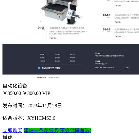
自动化设备
￥350.00
￥300.00
VIP
发布时间：2023年11月28日
适合版本：XYHCMS3.6
立即购买
建站一条龙服务(不会代码首选)
描述