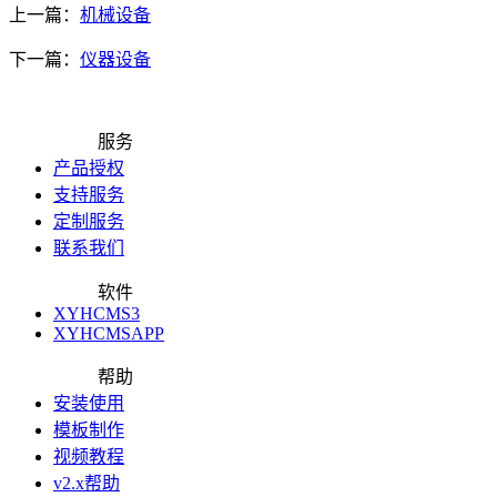
上一篇：
机械设备
下一篇：
仪器设备
服务
产品授权
支持服务
定制服务
联系我们
软件
XYHCMS3
XYHCMSAPP
帮助
安装使用
模板制作
视频教程
v2.x帮助