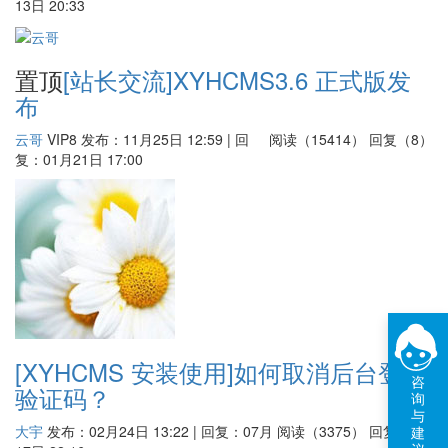
13日 20:33
置顶
[站长交流]
XYHCMS3.6 正式版发
布
云哥
VIP8
发布：11月25日 12:59 | 回
阅读（15414）
回复（8）
复：01月21日 17:00
[XYHCMS 安装使用]
如何取消后台登录
咨
验证码？
询
与
大宇
发布：02月24日 13:22 | 回复：07月
阅读（3375）
回复（3）
建